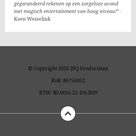
gegarandeerd rekenen op een zorgeloze avond
met magisch entertainment van hoog niveau!”
-
Koen Wesselink
© Copyright 2026 JPQ Productions
KvK: 86756052
BTW: NL0016.21.416.B09
Proudly powered by WordPress
|
Theme:
Amadeus
by
FlyFreeMedia.