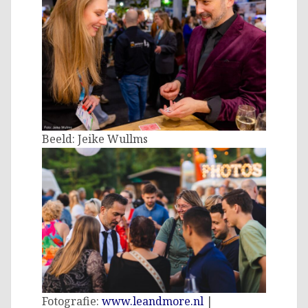
Beeld: Jeike Wullms
Fotografie:
www.leandmore.nl
|