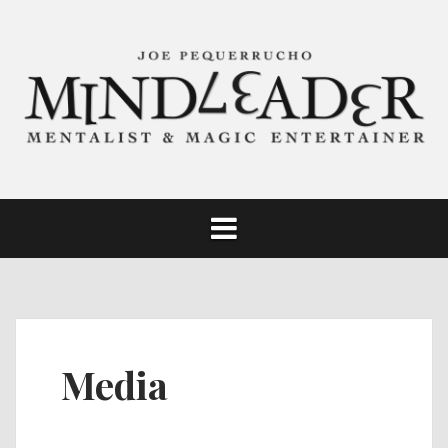
Skip
to
content
Media
MindLeader Media