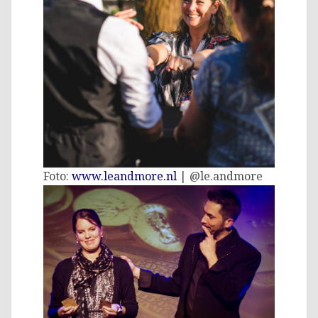
Foto:
www.leandmore.nl
| @le.andmore