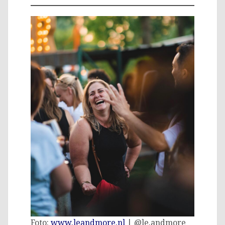
Foto:
www.leandmore.nl
| @le.andmore