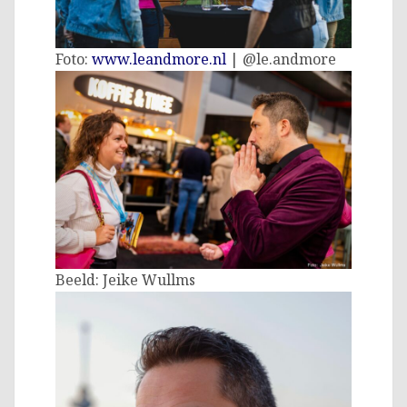
Foto:
www.leandmore.nl
| @le.andmore
Beeld: Jeike Wullms