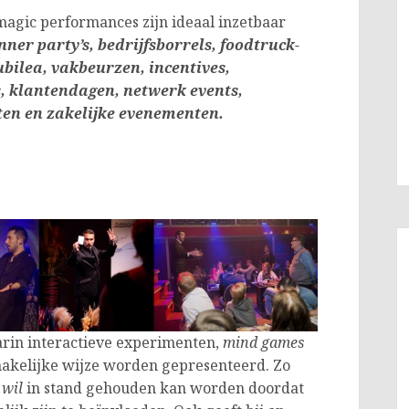
agic performances zijn ideaal inzetbaar
nner party’s, bedrijfsborrels, foodtruck-
ubilea, vakbeurzen, incentives,
, klantendagen, netwerk events,
ten en zakelijke even
ementen.
arin interactieve experimenten,
mind games
rmakelijke wijze worden gepresenteerd. Zo
 wil
in stand gehouden kan worden doordat