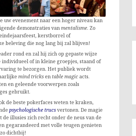
die uw evenement naar een hoger niveau kan
uigende demonstraties van
mentalisme
. Zo
indejaarsfeest, kerstborrel of
e beleving die nog lang bij zal blijven!
der rond en zal hij zich op gepaste wijze
individueel of in kleine groepjes, staand of
rvaring te bezorgen. Het publiek wordt
aarlijke
mind tricks
en
table magic
acts.
nten en geleende voorwerpen zoals
ges gebruikt.
ok de beste pokerfaces weten te kraken,
ende
psychologische trucs
vertonen. De magie
t de illusies zich recht onder de neus van de
len gegarandeerd met volle teugen genieten
o dichtbij!