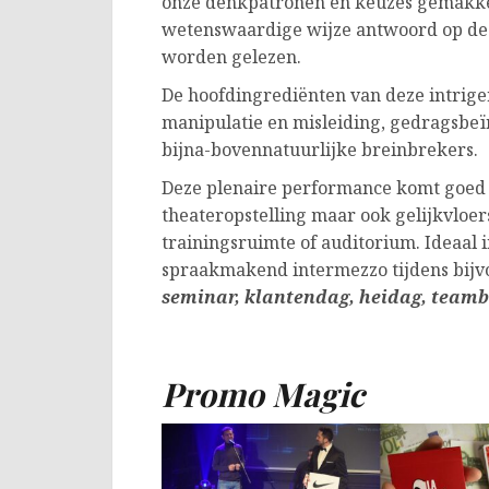
onze denkpatronen en keuzes gemakkeli
wetenswaardige wijze antwoord op de
worden gelezen.
De hoofdingrediënten van deze intriger
manipulatie en misleiding, gedragsbe
bijna-bovennatuurlijke breinbrekers.
Deze plenaire performance komt goed t
theateropstelling maar ook gelijkvloer
trainingsruimte of auditorium. Ideaal i
spraakmakend intermezzo tijdens bij
seminar, klantendag, heidag, teambu
Promo Magic