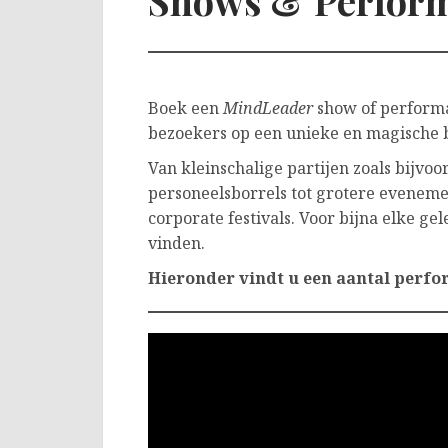
Shows & Perfor
MindLeader performance
Boek een
MindLeader
show of performa
bezoekers op een unieke en magische 
Van kleinschalige partijen zoals bijvo
personeelsborrels tot grotere evenem
corporate festivals. Voor bijna elke ge
vinden.
Hieronder vindt u een aantal perf