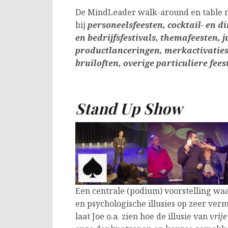
De MindLeader walk-around en table m
bij
personeelsfeesten, cocktail- en di
en
bedrijfsfestivals,
themafeesten, j
productlanceringen, merkactivaties
bruiloften, overige particuliere fees
Stand Up Show
Een centrale (podium) voorstelling wa
en psychologische illusies op zeer ve
laat Joe o.a. zien hoe de illusie van
vrije