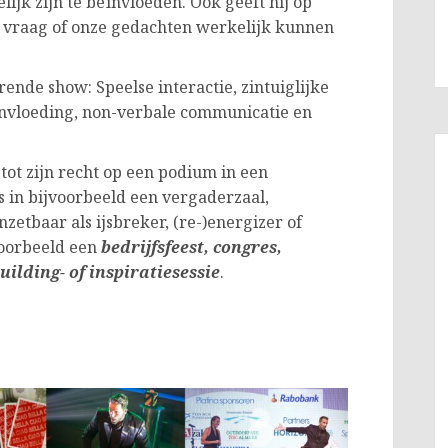
jk zijn te beïnvloeden. Ook geeft hij op
 vraag of onze gedachten werkelijk kunnen
ende show: Speelse interactie, zintuiglijke
ïnvloeding, non-verbale communicatie en
ot zijn recht op een podium in een
s in bijvoorbeeld een vergaderzaal,
nzetbaar als ijsbreker, (re-)energizer of
voorbeeld een
bedrijfsfeest,
congres,
ilding- of inspiratiesessie
.