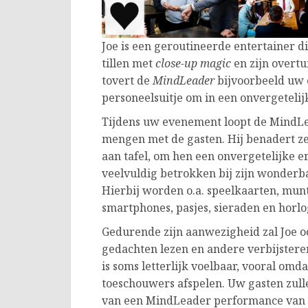
Joe is een geroutineerde entertainer 
tillen met
close-up magic
en zijn overt
tovert de
MindLeader
bijvoorbeeld uw e
personeelsuitje om in een onvergetelijk
Tijdens uw evenement loopt de MindLea
mengen met de gasten. Hij benadert ze 
aan tafel, om hen een onvergetelijke e
veelvuldig betrokken bij zijn wonderb
Hierbij worden o.a. speelkaarten, mu
smartphones, pasjes, sieraden en horlo
Gedurende zijn aanwezigheid zal Joe o
gedachten lezen en andere verbijster
is soms letterlijk voelbaar, vooral omda
toeschouwers afspelen. Uw gasten zul
van een MindLeader performance van z