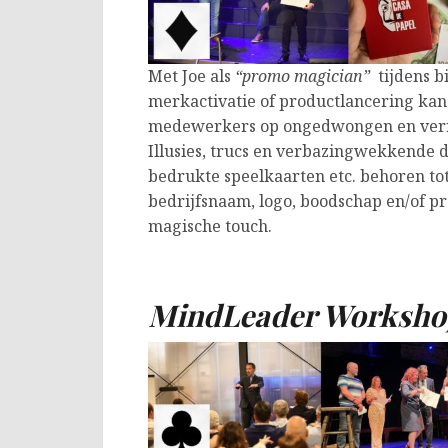
Met Joe als
“promo magician”
tijdens b
merkactivatie of productlancering kan
medewerkers op ongedwongen en verra
Illusies, trucs en verbazingwekkende d
bedrukte speelkaarten etc. behoren to
bedrijfsnaam, logo, boodschap en/of p
magische touch.
MindLeader Worksho