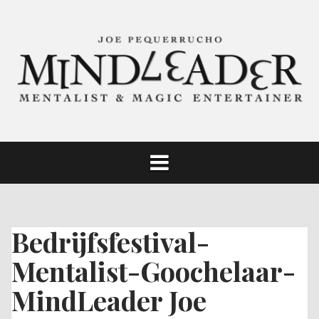
Skip
to
content
Bedrijfsfestival-
Mentalist-Goochelaar-
MindLeader Joe