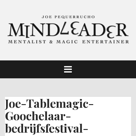
Skip
to
content
Joe-Tablemagic-
Goochelaar-
bedrijfsfestival-