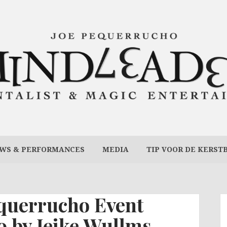
WS & PERFORMANCES
MEDIA
TIP VOOR DE KERST
querrucho Event
 by Jeike Wullms