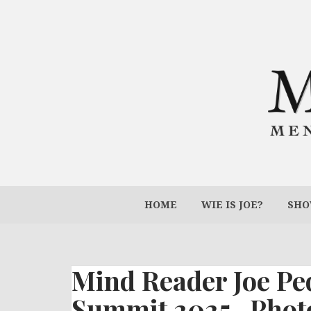
Skip
to
content
HOME
WIE IS JOE?
SHO
Mind Reader Joe Pe
Summit 2025- Photo