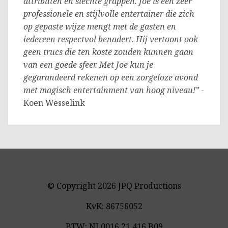
attributen en slechte grappen. Joe is een zeer
professionele en stijlvolle entertainer die zich
op gepaste wijze mengt met de gasten en
iedereen respectvol benadert. Hij vertoont ook
geen trucs die ten koste zouden kunnen gaan
van een goede sfeer. Met Joe kun je
gegarandeerd rekenen op een zorgeloze avond
met magisch entertainment van hoog niveau!”
-
Koen Wesselink
© Copyright 2026 JPQ Productions
KvK: 86756052
BTW: NL0016.21.416.B09